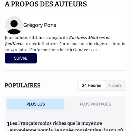
A PROPOS DES AUTEURS
Grégory Pons
Journaliste, éditeur français de
Business Montres et
Joaillerie
, « médiafacture d’informations horlogères depuis
2004 » (site d’informations basé à Genève : 0 %
publicité-100 % liberté), spécialiste du marketing horloger
SUIVRE
et de l’analyse des marchés de la montre.
POPULAIRES
24 Heures
7 Jours
PLUS LUS
PLUS PARTAGES
1
Les Français moins riches que la moyenne
européenne pour la 3e année consécutive : jusqu'où