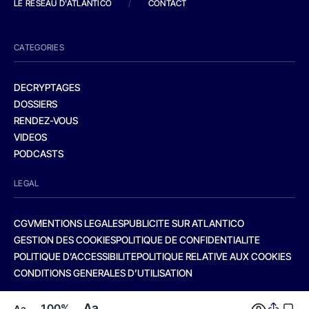
LE RESEAU D'ATLANTICO
/
CONTACT
CATEGORIES
DECRYPTAGES
DOSSIERS
RENDEZ-VOUS
VIDEOS
PODCASTS
LEGAL
CGV
MENTIONS LEGALES
PUBLICITE SUR ATLANTICO
GESTION DES COOKIES
POLITIQUE DE CONFIDENTIALITE
POLITIQUE D’ACCESSIBILITE
POLITIQUE RELATIVE AUX COOKIES
CONDITIONS GENERALES D’UTILISATION
Aa
100%
Aa