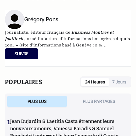
Grégory Pons
Journaliste, éditeur français de
Business Montres et
Joaillerie
, « médiafacture d’informations horlogères depuis
2004 » (site d’informations basé à Genève : 0 %
publicité-100 % liberté), spécialiste du marketing horloger
SUIVRE
et de l’analyse des marchés de la montre.
POPULAIRES
24 Heures
7 Jours
PLUS LUS
PLUS PARTAGES
1
Jean Dujardin & Laetitia Casta étrennent leurs
nouveaux amours, Vanessa Paradis & Samuel
Benchetrit enterrent le leur; Leonardo di Caprio