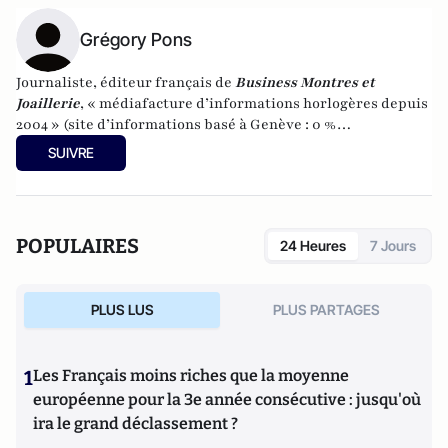
Grégory Pons
Journaliste, éditeur français de
Business Montres et
Joaillerie
, « médiafacture d’informations horlogères depuis
2004 » (site d’informations basé à Genève : 0 %
publicité-100 % liberté), spécialiste du marketing horloger
SUIVRE
et de l’analyse des marchés de la montre.
POPULAIRES
24 Heures
7 Jours
PLUS LUS
PLUS PARTAGES
1
Les Français moins riches que la moyenne
européenne pour la 3e année consécutive : jusqu'où
ira le grand déclassement ?