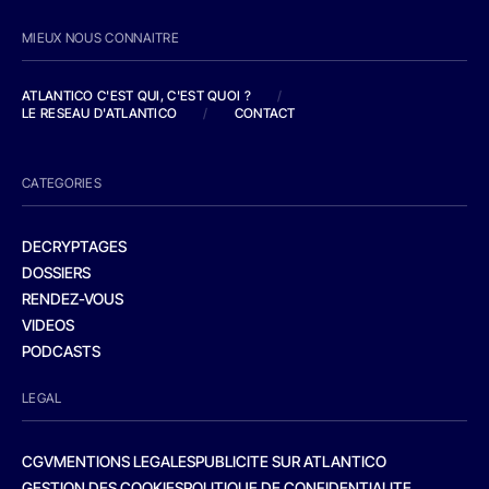
MIEUX NOUS CONNAITRE
ATLANTICO C'EST QUI, C'EST QUOI ?
/
LE RESEAU D'ATLANTICO
/
CONTACT
CATEGORIES
DECRYPTAGES
DOSSIERS
RENDEZ-VOUS
VIDEOS
PODCASTS
LEGAL
CGV
MENTIONS LEGALES
PUBLICITE SUR ATLANTICO
GESTION DES COOKIES
POLITIQUE DE CONFIDENTIALITE