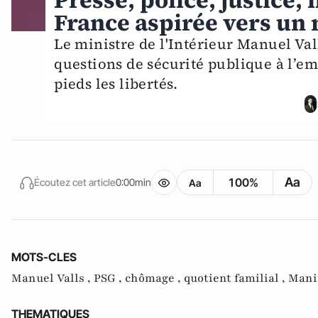
Presse, police, justice, 
France aspirée vers un
Le ministre de l'Intérieur Manuel Val
questions de sécurité publique à l’em
pieds les libertés.
Aa
100%
Écoutez cet article
0:00min
Aa
MOTS-CLES
Manuel Valls ,
PSG ,
chômage ,
quotient familial ,
Manif
THEMATIQUES