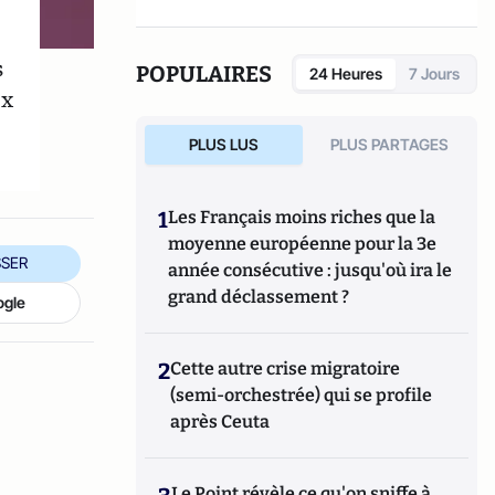
s
POPULAIRES
24 Heures
7 Jours
ux
PLUS LUS
PLUS PARTAGES
1
Les Français moins riches que la
moyenne européenne pour la 3e
SER
année consécutive : jusqu'où ira le
grand déclassement ?
ogle
2
Cette autre crise migratoire
(semi-orchestrée) qui se profile
après Ceuta
Le Point révèle ce qu'on sniffe à