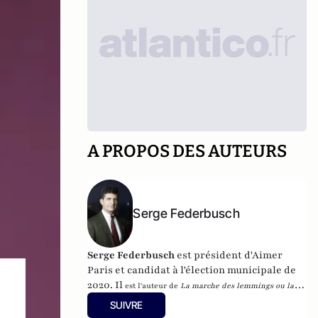
A PROPOS DES AUTEURS
Serge Federbusch
Serge Federbusch
est président d'Aimer
Paris et candidat à l'élection municipale de
2020. Il
est l'auteur de
La marche des lemmings ou la 2e
mort de Charlie
, et de
Nous-Fossoyeurs : le vrai bilan d'un
SUIVRE
fatal quinquennat
, chez Plon.