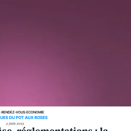
E
›
RENDEZ-VOUS
›
ECONOMIE
UES DU POT AUX ROSES
5 juin 2013