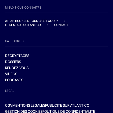
MIEUX NOUS CONNAITRE
ATLANTICO C'EST QUI, C'EST QUOI ?
/
LE RESEAU D'ATLANTICO
/
CONTACT
CATEGORIES
DECRYPTAGES
DOSSIERS
RENDEZ-VOUS
VIDEOS
PODCASTS
LEGAL
CGV
MENTIONS LEGALES
PUBLICITE SUR ATLANTICO
GESTION DES COOKIES
POLITIQUE DE CONFIDENTIALITE