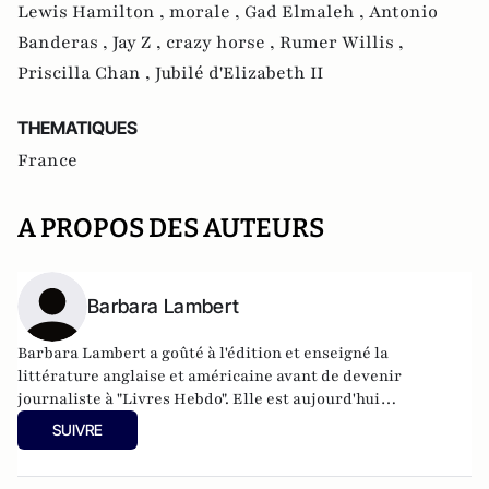
Lewis Hamilton ,
morale ,
Gad Elmaleh ,
Antonio
Banderas ,
Jay Z ,
crazy horse ,
Rumer Willis ,
Priscilla Chan ,
Jubilé d'Elizabeth II
THEMATIQUES
France
A PROPOS DES AUTEURS
Barbara Lambert
Barbara Lambert a goûté à l'édition et enseigné la
littérature anglaise et américaine avant de devenir
journaliste à "Livres Hebdo". Elle est aujourd'hui
responsable des rubriques société/idées d'Atlantico.fr.
SUIVRE