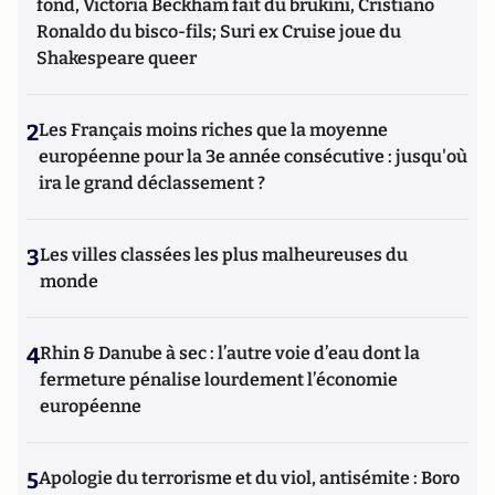
fond, Victoria Beckham fait du brukini, Cristiano
Ronaldo du bisco-fils; Suri ex Cruise joue du
Shakespeare queer
2
Les Français moins riches que la moyenne
européenne pour la 3e année consécutive : jusqu'où
ira le grand déclassement ?
3
Les villes classées les plus malheureuses du
monde
4
Rhin & Danube à sec : l’autre voie d’eau dont la
fermeture pénalise lourdement l’économie
européenne
5
Apologie du terrorisme et du viol, antisémite : Boro