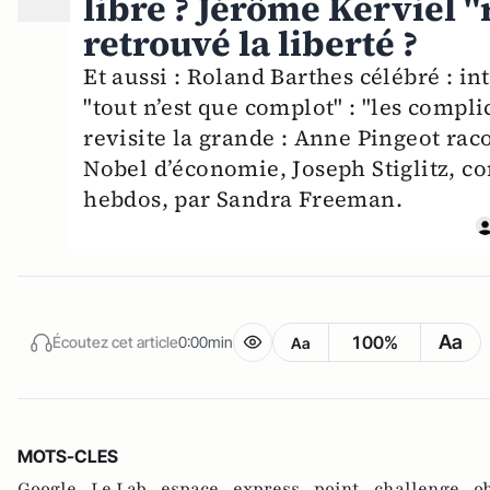
libre ? Jérôme Kerviel "
retrouvé la liberté ?
Et aussi : Roland Barthes célébré : in
"tout n’est que complot" : "les compli
revisite la grande : Anne Pingeot rac
Nobel d’économie, Joseph Stiglitz, con
hebdos, par Sandra Freeman.
Aa
100%
Écoutez cet article
0:00min
Aa
MOTS-CLES
Google ,
Le Lab ,
espace ,
express ,
point ,
challenge ,
o