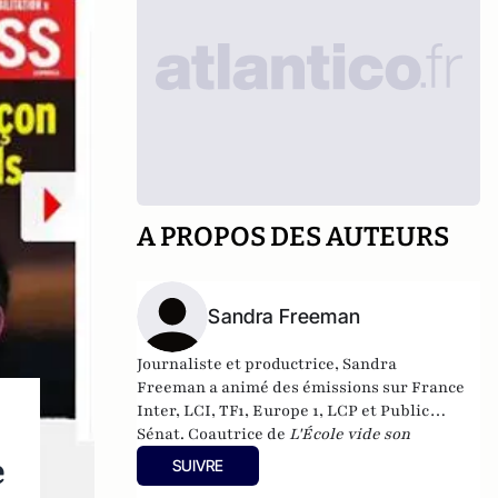
A PROPOS DES AUTEURS
Sandra Freeman
Journaliste et productrice, Sandra
Freeman a animé des émissions sur France
Inter, LCI, TF1, Europe 1, LCP et Public
Sénat. Coautrice de
L'École vide son
sac
(Éditions du Moment, 2009), elle est la
e
SUIVRE
fondatrice du média internet MatriochK.