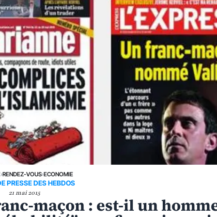
E
›
RENDEZ-VOUS
›
ECONOMIE
DE PRESSE DES HEBDOS
21 mai 2015
franc-maçon : est-il un homm