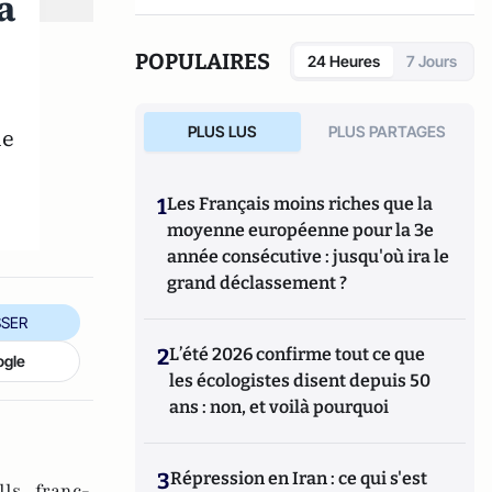
a
POPULAIRES
24 Heures
7 Jours
e
PLUS LUS
PLUS PARTAGES
le
1
Les Français moins riches que la
moyenne européenne pour la 3e
année consécutive : jusqu'où ira le
grand déclassement ?
SER
2
L’été 2026 confirme tout ce que
ogle
les écologistes disent depuis 50
ans : non, et voilà pourquoi
3
Répression en Iran : ce qui s'est
ls ,
franc-