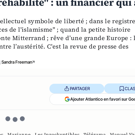
réhabilité" : un financier qui 
tellectuel symbole de liberté ; dans le registr
ces de l'islamisme" ; quand la petite histoire
onte Mitterrand ; rêve d’une grande Europe : 
tre l’austérité. C'est la revue de presse des
Sandra Freeman
PARTAGER
CLAS
Ajouter Atlantico en favori sur Go
bs ,
Marianne ,
Les Inrockuptibles ,
Télérama ,
Manuel Val