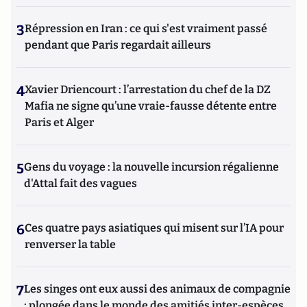
3
Répression en Iran : ce qui s'est vraiment passé
pendant que Paris regardait ailleurs
4
Xavier Driencourt : l’arrestation du chef de la DZ
Mafia ne signe qu’une vraie-fausse détente entre
Paris et Alger
5
Gens du voyage : la nouvelle incursion régalienne
d'Attal fait des vagues
6
Ces quatre pays asiatiques qui misent sur l’IA pour
renverser la table
7
Les singes ont eux aussi des animaux de compagnie
: plongée dans le monde des amitiés inter-espèces