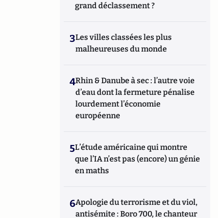
grand déclassement ?
3
Les villes classées les plus
malheureuses du monde
4
Rhin & Danube à sec : l’autre voie
d’eau dont la fermeture pénalise
lourdement l’économie
européenne
5
L’étude américaine qui montre
que l’IA n’est pas (encore) un génie
en maths
6
Apologie du terrorisme et du viol,
antisémite : Boro 700, le chanteur