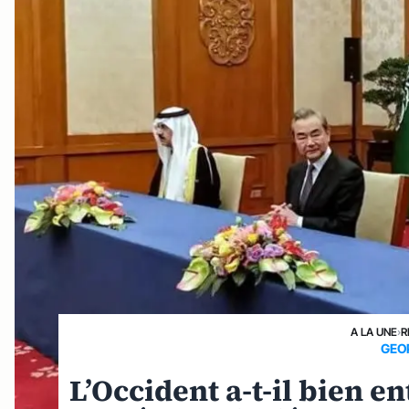
A LA UNE
›
R
GEO
L’Occident a-t-il bien e