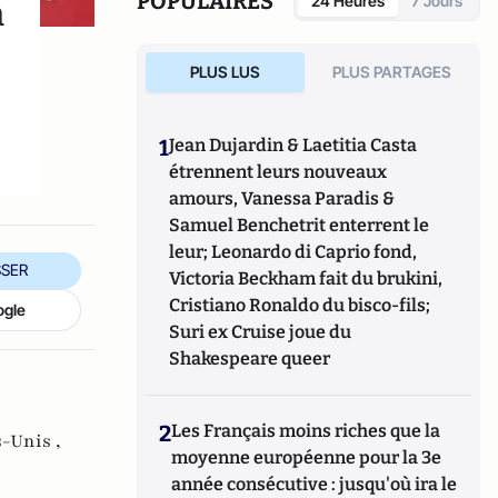
POPULAIRES
n
24 Heures
7 Jours
PLUS LUS
PLUS PARTAGES
1
Jean Dujardin & Laetitia Casta
étrennent leurs nouveaux
amours, Vanessa Paradis &
Samuel Benchetrit enterrent le
leur; Leonardo di Caprio fond,
SER
Victoria Beckham fait du brukini,
Cristiano Ronaldo du bisco-fils;
ogle
Suri ex Cruise joue du
Shakespeare queer
2
Les Français moins riches que la
-Unis ,
moyenne européenne pour la 3e
année consécutive : jusqu'où ira le