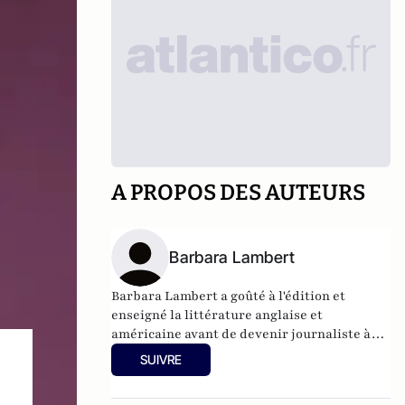
A PROPOS DES AUTEURS
Barbara Lambert
Barbara Lambert a goûté à l'édition et
enseigné la littérature anglaise et
américaine avant de devenir journaliste à
"Livres Hebdo". Elle est aujourd'hui
SUIVRE
responsable des rubriques société/idées
d'Atlantico.fr.