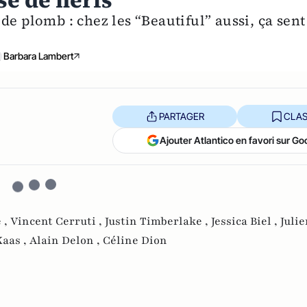
se de nerfs
de plomb : chez les “Beautiful” aussi, ça sent
Barbara Lambert
PARTAGER
CLAS
Ajouter Atlantico en favori sur Go
 ,
Vincent Cerruti ,
Justin Timberlake ,
Jessica Biel ,
Julie
Kaas ,
Alain Delon ,
Céline Dion