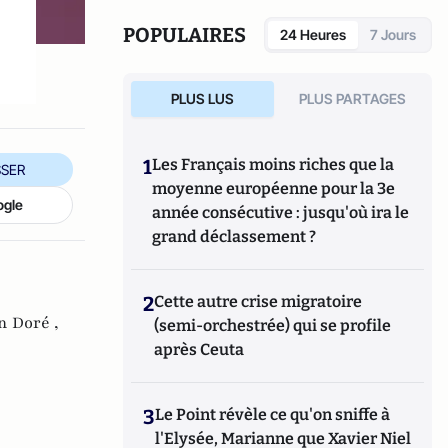
POPULAIRES
24 Heures
7 Jours
PLUS LUS
PLUS PARTAGES
1
Les Français moins riches que la
SER
moyenne européenne pour la 3e
ogle
année consécutive : jusqu'où ira le
grand déclassement ?
2
Cette autre crise migratoire
n Doré ,
(semi-orchestrée) qui se profile
après Ceuta
3
Le Point révèle ce qu'on sniffe à
l'Elysée, Marianne que Xavier Niel