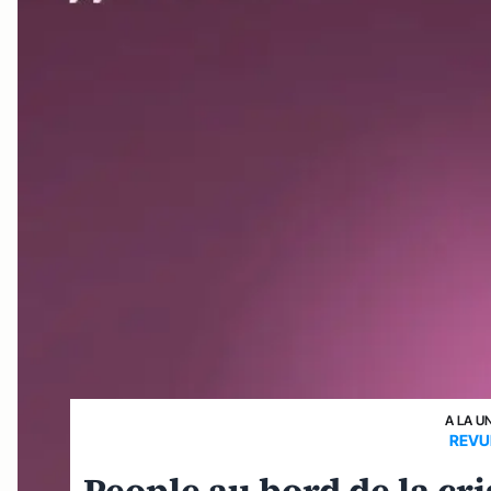
A LA U
REVU