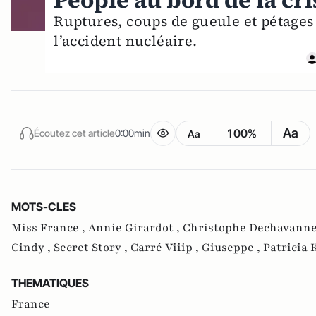
People au bord de la cri
Ruptures, coups de gueule et pétages 
l’accident nucléaire.
Aa
100%
Écoutez cet article
0:00min
Aa
MOTS-CLES
Miss France ,
Annie Girardot ,
Christophe Dechavanne
Cindy ,
Secret Story ,
Carré Viiip ,
Giuseppe ,
Patricia 
THEMATIQUES
France