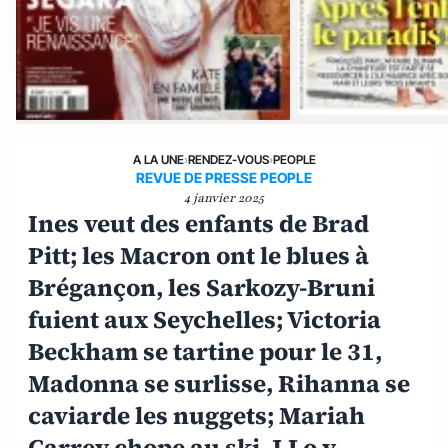
A LA UNE
›
RENDEZ-VOUS
›
PEOPLE
REVUE DE PRESSE PEOPLE
4 janvier 2025
Ines veut des enfants de Brad
Pitt; les Macron ont le blues à
Brégançon, les Sarkozy-Bruni
fuient aux Seychelles; Victoria
Beckham se tartine pour le 31,
Madonna se surlisse, Rihanna se
caviarde les nuggets; Mariah
Carrey chope au ski, J.Lo y