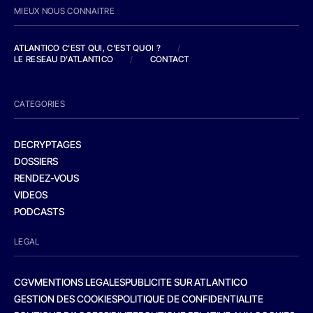
MIEUX NOUS CONNAITRE
ATLANTICO C'EST QUI, C'EST QUOI ?
/
LE RESEAU D'ATLANTICO
/
CONTACT
CATEGORIES
DECRYPTAGES
DOSSIERS
RENDEZ-VOUS
VIDEOS
PODCASTS
LEGAL
CGV
MENTIONS LEGALES
PUBLICITE SUR ATLANTICO
GESTION DES COOKIES
POLITIQUE DE CONFIDENTIALITE