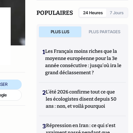
POPULAIRES
24 Heures
7 Jours
PLUS LUS
PLUS PARTAGES
1
Les Français moins riches que la
moyenne européenne pour la 3e
année consécutive : jusqu'où ira le
grand déclassement ?
SER
2
L’été 2026 confirme tout ce que
ogle
les écologistes disent depuis 50
ans : non, et voilà pourquoi
3
Répression en Iran : ce qui s'est
vraiment passé pendant que