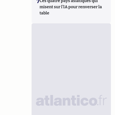
7
Ces quatre pays asiatiques qui
misent sur l’IA pour renverser la
table