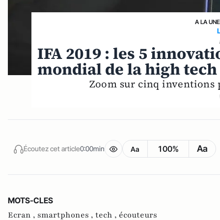
A LA UN
IFA 2019 : les 5 innovat
mondial de la high tech
Zoom sur cinq inventions p
Aa
100%
Écoutez cet article
0:00min
Aa
MOTS-CLES
Ecran ,
smartphones ,
tech ,
écouteurs