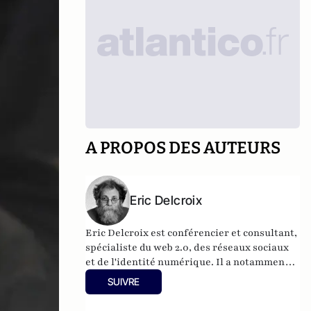
A PROPOS DES AUTEURS
Eric Delcroix
Eric Delcroix est conférencier et consultant,
spécialiste du web 2.0, des réseaux sociaux
et de l'identité numérique. Il a notamment
participé à l'ouvrage
Les réseaux sociaux
SUIVRE
sont-ils nos amis ?
, paru en juin 2012. Il est
créateur du site
Génération Z
.