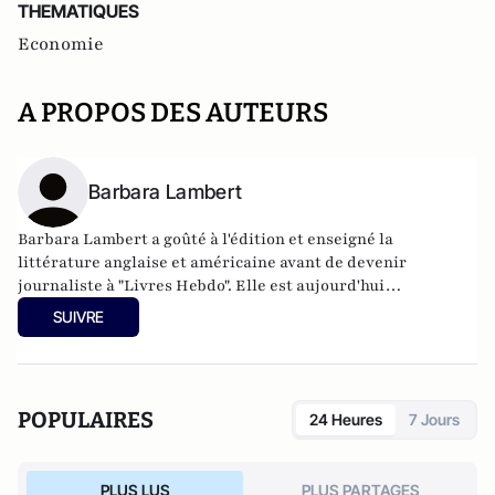
THEMATIQUES
Economie
A PROPOS DES AUTEURS
Barbara Lambert
Barbara Lambert a goûté à l'édition et enseigné la
littérature anglaise et américaine avant de devenir
journaliste à "Livres Hebdo". Elle est aujourd'hui
responsable des rubriques société/idées d'Atlantico.fr.
SUIVRE
POPULAIRES
24 Heures
7 Jours
PLUS LUS
PLUS PARTAGES