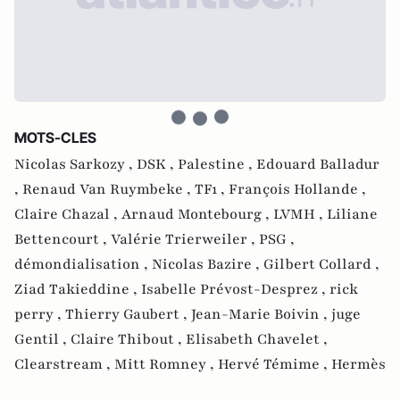
MOTS-CLES
Nicolas Sarkozy ,
DSK ,
Palestine ,
Edouard Balladur
,
Renaud Van Ruymbeke ,
TF1 ,
François Hollande ,
Claire Chazal ,
Arnaud Montebourg ,
LVMH ,
Liliane
Bettencourt ,
Valérie Trierweiler ,
PSG ,
démondialisation ,
Nicolas Bazire ,
Gilbert Collard ,
Ziad Takieddine ,
Isabelle Prévost-Desprez ,
rick
perry ,
Thierry Gaubert ,
Jean-Marie Boivin ,
juge
Gentil ,
Claire Thibout ,
Elisabeth Chavelet ,
Clearstream ,
Mitt Romney ,
Hervé Témime ,
Hermès