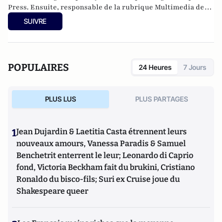
Press. Ensuite, responsable de la rubrique Multimedia de
ELLE, avant d’écrire sur les médias à Arrêt sur Images et de
SUIVRE
collaborer avec Atlantico. Par ailleurs fut blogueur, avec Le
Phare à partir de 2005 sur le site du Monde qui a fermé sa
plateforme de blogs. Revue de presse quotidienne sur
Twitter depuis 2007.
POPULAIRES
24 Heures
7 Jours
PLUS LUS
PLUS PARTAGES
1
Jean Dujardin & Laetitia Casta étrennent leurs
nouveaux amours, Vanessa Paradis & Samuel
Benchetrit enterrent le leur; Leonardo di Caprio
fond, Victoria Beckham fait du brukini, Cristiano
Ronaldo du bisco-fils; Suri ex Cruise joue du
Shakespeare queer