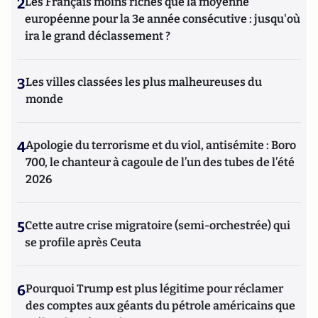
2
Les Français moins riches que la moyenne
européenne pour la 3e année consécutive : jusqu'où
ira le grand déclassement ?
3
Les villes classées les plus malheureuses du
monde
4
Apologie du terrorisme et du viol, antisémite : Boro
700, le chanteur à cagoule de l’un des tubes de l’été
2026
5
Cette autre crise migratoire (semi-orchestrée) qui
se profile après Ceuta
6
Pourquoi Trump est plus légitime pour réclamer
des comptes aux géants du pétrole américains que