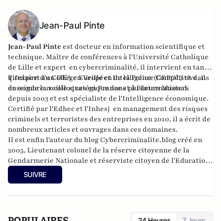
Jean-Paul Pinte
Jean-Paul Pinte
est docteur en information scientifique et
technique. Maître de conférences à l'Université Catholique
de Lille et expert en cybercriminalité, il intervient en tant
qu'expert au Collège Européen de la Police (CEPOL) et dans
Titulaire d'un DEA en Veille et Intelligence Compétitive, il
de nombreux colloques en France et à l'International.
enseigne la veille stratégique dans plusieurs Masters
depuis 2003 et est spécialiste de l'Intelligence économique.
Certifié par l'Edhec et l'Inhesj en management des risques
criminels et terroristes des entreprises en 2010, il a écrit de
nombreux articles et ouvrages dans ces domaines.
Il est enfin l'auteur du blog Cybercriminalite.blog créé en
2005, Lieutenant colonel de la réserve citoyenne de la
Gendarmerie Nationale et réserviste citoyen de l'Education
Nationale.
SUIVRE
POPULAIRES
24 Heures
7 Jours