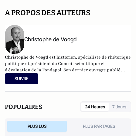
A PROPOS DES AUTEURS
Christophe de Voogd
Christophe de Voogd
est historien, spécialiste de rhétorique
politique et président du Conseil scientifique et
d'évaluation de la Fondapol. Son dernier ouvrage publié
est
Victoire populiste aux Pays-Bas, spécificité nationale ou
SUIVRE
paradigme européen
(Fondapol, 2024).
POPULAIRES
24 Heures
7 Jours
PLUS LUS
PLUS PARTAGES