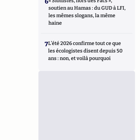
6
« Sionistes, hors des Facs »,
soutien au Hamas : du GUD à LFI,
les mêmes slogans, la même
haine
7
L’été 2026 confirme tout ce que
les écologistes disent depuis 50
ans : non, et voilà pourquoi