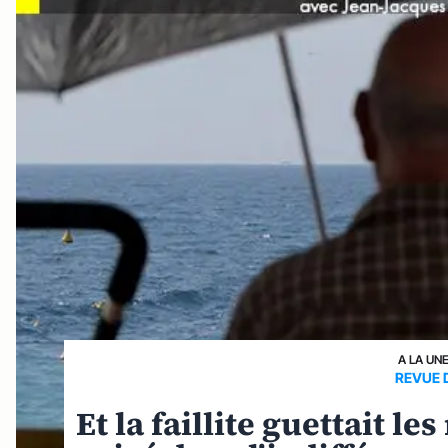
A LA UN
REVUE 
Et la faillite guettait 