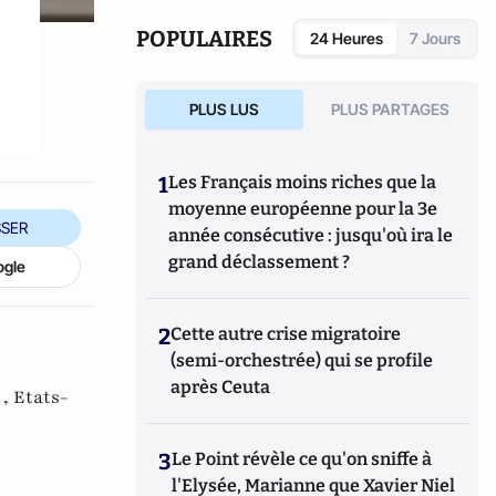
POPULAIRES
24 Heures
7 Jours
PLUS LUS
PLUS PARTAGES
1
Les Français moins riches que la
moyenne européenne pour la 3e
SER
année consécutive : jusqu'où ira le
grand déclassement ?
ogle
2
Cette autre crise migratoire
(semi-orchestrée) qui se profile
après Ceuta
 ,
Etats-
3
Le Point révèle ce qu'on sniffe à
l'Elysée, Marianne que Xavier Niel