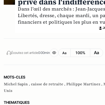
privé dans l'indifféren
Dans l'œil des marchés : Jean-Jacques 
Libertés, dresse, chaque mardi, un p
financiers et politiques les plus en 
J
Aa
100%
Écoutez cet article
0:00min
Aa
MOTS-CLES
Michel Sapin ,
caisse de retraite ,
Philippe Martinez ,
Unis
THEMATIQUES