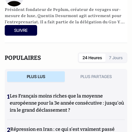
Président fondateur de
Peplum
, créateur de voyages sur-
mesure de luxe, Quentin Desurmont agit activement pour
l’entreprenariat. Il a fait partie de la délégation du G20 YES
à Moscou en 2013 et à Mexico en 2012, est membre de
SUIVRE
Croissance + et des Entrepreneurs et Dirigeants Chrétiens.
Quentin contribue aussi à l’émergence du tourisme de luxe
en Europe, il est membre de
Traveller Made
.
POPULAIRES
24 Heures
7 Jours
PLUS LUS
PLUS PARTAGES
1
Les Français moins riches que la moyenne
européenne pour la 3e année consécutive : jusqu'où
ira le grand déclassement ?
2
Répression en Iran : ce qui s'est vraiment passé