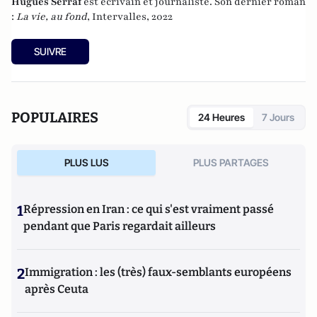
Hugues Serraf
est écrivain et journaliste. Son dernier roman
:
La vie, au fond
, Intervalles, 2022
SUIVRE
POPULAIRES
24 Heures
7 Jours
PLUS LUS
PLUS PARTAGES
1
Répression en Iran : ce qui s'est vraiment passé
pendant que Paris regardait ailleurs
2
Immigration : les (très) faux-semblants européens
après Ceuta