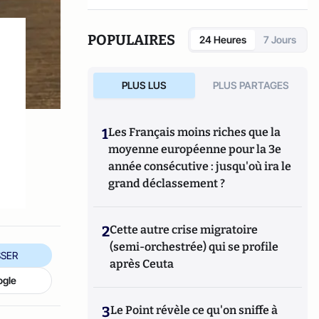
POPULAIRES
24 Heures
7 Jours
PLUS LUS
PLUS PARTAGES
1
Les Français moins riches que la
moyenne européenne pour la 3e
année consécutive : jusqu'où ira le
grand déclassement ?
2
Cette autre crise migratoire
(semi-orchestrée) qui se profile
SER
après Ceuta
ogle
3
Le Point révèle ce qu'on sniffe à