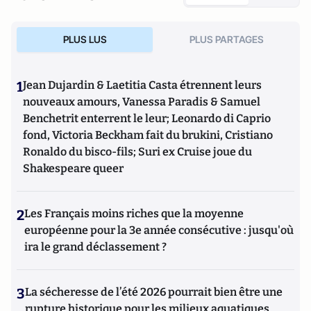
l'intimidation
(Editions de l'Artilleur) ou bien encore
Le
Projet: La stratégie de conquête et d'infiltration des frères
PLUS LUS
PLUS PARTAGES
musulmans en France et dans le monde
(Editions de
L'Artilleur).
1
Jean Dujardin & Laetitia Casta étrennent leurs
nouveaux amours, Vanessa Paradis & Samuel
Benchetrit enterrent le leur; Leonardo di Caprio
fond, Victoria Beckham fait du brukini, Cristiano
Ronaldo du bisco-fils; Suri ex Cruise joue du
Shakespeare queer
2
Les Français moins riches que la moyenne
européenne pour la 3e année consécutive : jusqu'où
ira le grand déclassement ?
3
La sécheresse de l’été 2026 pourrait bien être une
rupture historique pour les milieux aquatiques