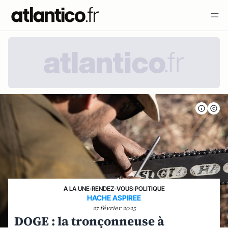
A LA UNE
›
RENDEZ-VOUS
›
POLITIQUE
HACHE ASPIREE
27 février 2025
DOGE : la tronçonneuse à