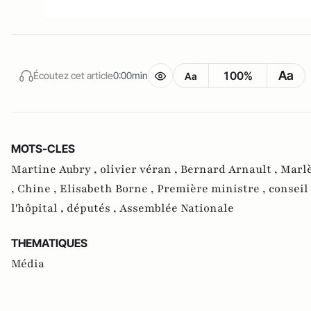
Aa
100%
Écoutez cet article
0:00min
Aa
MOTS-CLES
Martine Aubry ,
olivier véran ,
Bernard Arnault ,
Marlè
,
Chine ,
Elisabeth Borne ,
Première ministre ,
conseil
l'hôpital ,
députés ,
Assemblée Nationale
THEMATIQUES
Média