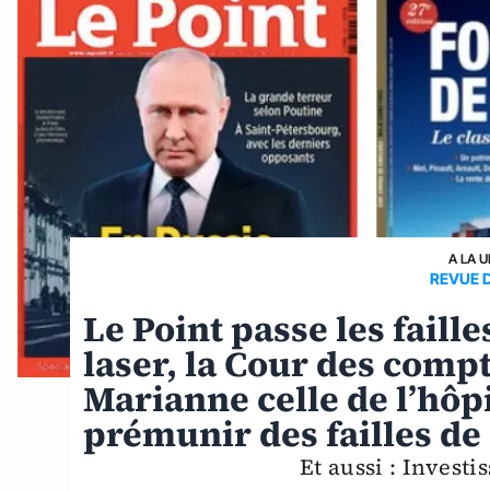
A LA 
REVUE 
Le Point passe les faill
laser, la Cour des comp
Marianne celle de l’hôpi
prémunir des failles d
Et aussi : Invest