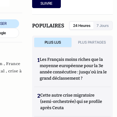
Ensuite, responsable de la rubrique
SUIVRE
Multimedia de ELLE, avant d’écrire sur les
médias à Arrêt sur Images et de collaborer
avec Atlantico. Par ailleurs fut blogueur,
avec Le Phare à partir de 2005 sur le site du
SER
POPULAIRES
24 Heures
7 Jours
Monde qui a fermé sa plateforme de blogs.
ogle
Revue de presse quotidienne sur Twitter
depuis 2007.
PLUS LUS
PLUS PARTAGES
1
Les Français moins riches que la
n ,
France
moyenne européenne pour la 3e
al ,
crise à
année consécutive : jusqu'où ira le
grand déclassement ?
2
Cette autre crise migratoire
(semi-orchestrée) qui se profile
après Ceuta