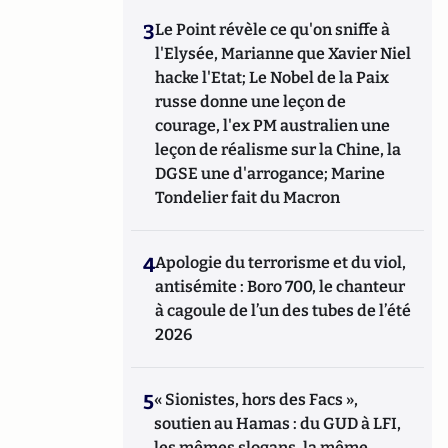
3
Le Point révèle ce qu'on sniffe à
l'Elysée, Marianne que Xavier Niel
hacke l'Etat; Le Nobel de la Paix
russe donne une leçon de
courage, l'ex PM australien une
leçon de réalisme sur la Chine, la
DGSE une d'arrogance; Marine
Tondelier fait du Macron
4
Apologie du terrorisme et du viol,
antisémite : Boro 700, le chanteur
à cagoule de l’un des tubes de l’été
2026
5
« Sionistes, hors des Facs »,
soutien au Hamas : du GUD à LFI,
les mêmes slogans, la même