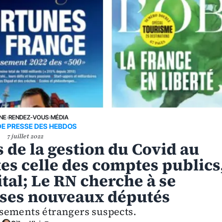
UNE
›
RENDEZ-VOUS
›
MÉDIA
DE PRESSE DES HEBDOS
7 juillet 2022
es de la gestion du Covid au
tes celle des comptes publics
tal; Le RN cherche à se
e ses nouveaux députés
issements étrangers suspects.