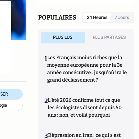
POPULAIRES
24 Heures
7 Jours
PLUS LUS
PLUS PARTAGES
1
Les Français moins riches que la
moyenne européenne pour la 3e
année consécutive : jusqu'où ira le
grand déclassement ?
SER
2
L’été 2026 confirme tout ce que
ogle
les écologistes disent depuis 50
ans : non, et voilà pourquoi
3
Répression en Iran : ce qui s'est