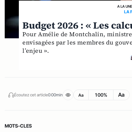
A LA UN
LA 
Budget 2026 : « Les calc
Pour Amélie de Montchalin, ministre
envisagées par les membres du gouve
l’enjeu ».
Aa
100%
Écoutez cet article
0:00min
Aa
MOTS-CLES