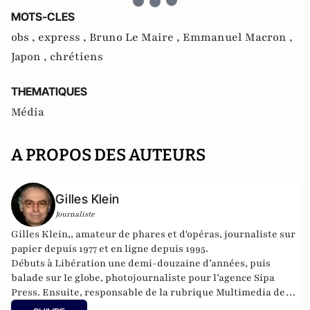
MOTS-CLES
obs ,
express ,
Bruno Le Maire ,
Emmanuel Macron ,
Japon ,
chrétiens
THEMATIQUES
Média
A PROPOS DES AUTEURS
Gilles Klein
Journaliste
Gilles Klein,, amateur de phares et d'opéras, journaliste sur
papier depuis 1977 et en ligne depuis 1995.
Débuts à Libération une demi-douzaine d’années, puis
balade sur le globe, photojournaliste pour l’agence Sipa
Press. Ensuite, responsable de la rubrique Multimedia de
ELLE, avant d’écrire sur les médias à Arrêt sur Images et de