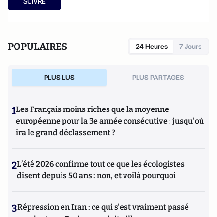
SUIVRE
collaborer avec Atlantico. Par ailleurs fut blogueur, avec Le
Phare à partir de 2005 sur le site du Monde qui a fermé sa
plateforme de blogs. Revue de presse quotidienne sur
Twitter depuis 2007.
POPULAIRES
24 Heures
7 Jours
PLUS LUS
PLUS PARTAGES
1
Les Français moins riches que la moyenne
européenne pour la 3e année consécutive : jusqu'où
ira le grand déclassement ?
2
L’été 2026 confirme tout ce que les écologistes
disent depuis 50 ans : non, et voilà pourquoi
3
Répression en Iran : ce qui s'est vraiment passé