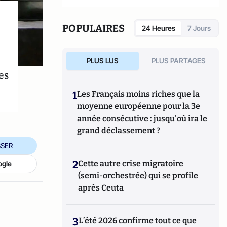
POPULAIRES
24 Heures
7 Jours
PLUS LUS
PLUS PARTAGES
es
1
Les Français moins riches que la
moyenne européenne pour la 3e
année consécutive : jusqu'où ira le
grand déclassement ?
SER
2
Cette autre crise migratoire
ogle
(semi-orchestrée) qui se profile
après Ceuta
3
L’été 2026 confirme tout ce que