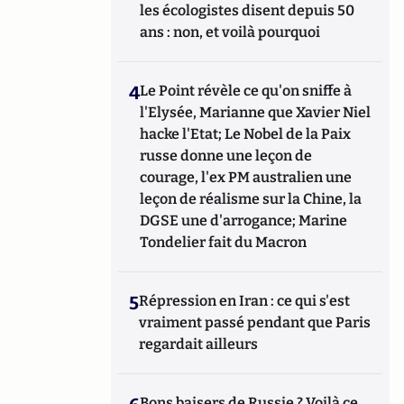
les écologistes disent depuis 50
ans : non, et voilà pourquoi
4
Le Point révèle ce qu'on sniffe à
l'Elysée, Marianne que Xavier Niel
hacke l'Etat; Le Nobel de la Paix
russe donne une leçon de
courage, l'ex PM australien une
leçon de réalisme sur la Chine, la
DGSE une d'arrogance; Marine
Tondelier fait du Macron
5
Répression en Iran : ce qui s'est
vraiment passé pendant que Paris
regardait ailleurs
Bons baisers de Russie ? Voilà ce