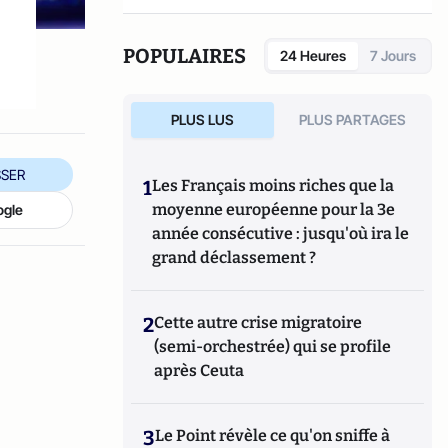
POPULAIRES
24 Heures
7 Jours
PLUS LUS
PLUS PARTAGES
SER
1
Les Français moins riches que la
moyenne européenne pour la 3e
ogle
année consécutive : jusqu'où ira le
grand déclassement ?
2
Cette autre crise migratoire
(semi-orchestrée) qui se profile
après Ceuta
3
Le Point révèle ce qu'on sniffe à