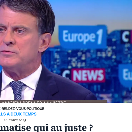
E
›
RENDEZ-VOUS
›
POLITIQUE
LLS A DEUX TEMPS
26 mars 2025
matise qui au juste ?