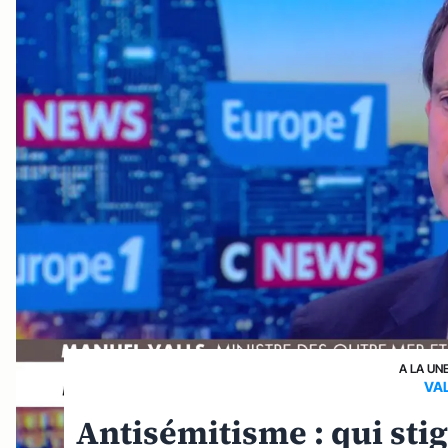
A LA UN
VA
Antisémitisme : qui stig