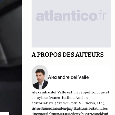
A PROPOS DES AUTEURS
Alexandre del Valle
Alexandre del Valle
est un géopolitologue et
essayiste franco-italien. Ancien
éditorialiste (
France Soir
,
Il Liberal
, etc.), il
Son dernier ouvrage, coécrit avec
intervient dans des institutions patronales
et européennes, et est chercheur associé au
Jacques Soppelsa,
Vers un choc global