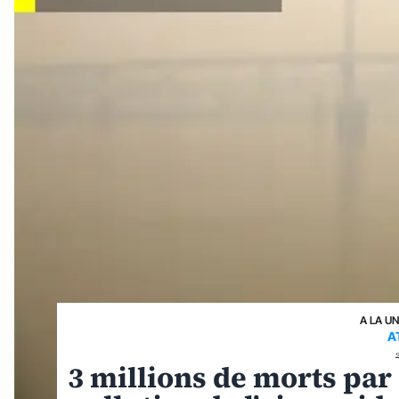
A LA U
A
3 millions de morts par 