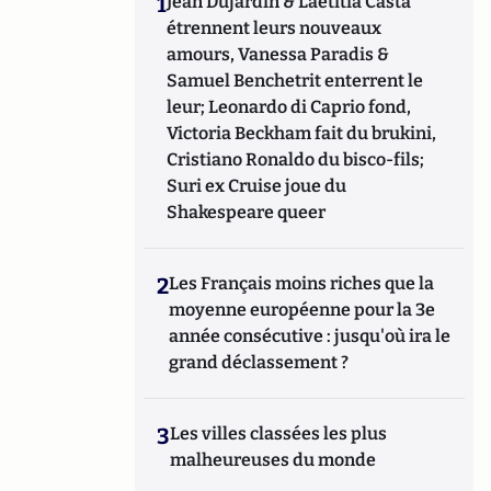
1
Jean Dujardin & Laetitia Casta
étrennent leurs nouveaux
amours, Vanessa Paradis &
Samuel Benchetrit enterrent le
leur; Leonardo di Caprio fond,
Victoria Beckham fait du brukini,
Cristiano Ronaldo du bisco-fils;
Suri ex Cruise joue du
Shakespeare queer
2
Les Français moins riches que la
moyenne européenne pour la 3e
année consécutive : jusqu'où ira le
grand déclassement ?
3
Les villes classées les plus
malheureuses du monde