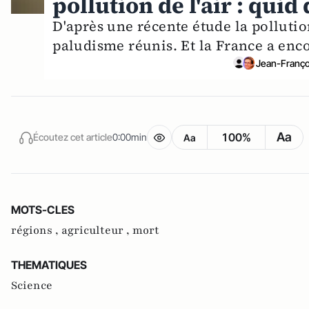
pollution de l'air : quid
D'après une récente étude la pollution
paludisme réunis. Et la France a enco
Jean-Franço
Aa
100%
Écoutez cet article
0:00min
Aa
MOTS-CLES
régions ,
agriculteur ,
mort
THEMATIQUES
Science