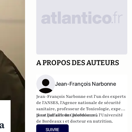
A PROPOS DES AUTEURS
Jean-François Narbonne
Jean-François Narbonne est l'un des experts
de l'ANSES, l'Agence nationale de sécurité
sanitaire, professeur de Toxicologie, expert
pour l’affaire du Chlordécone.
Il est par ailleurs professeur à l'Université
de Bordeaux 1 et docteur en nutrition.
la
SUIVRE