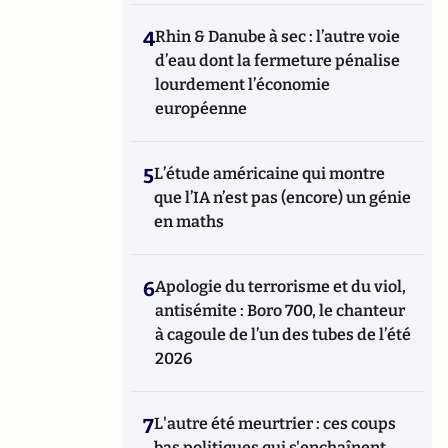
4
Rhin & Danube à sec : l’autre voie
d’eau dont la fermeture pénalise
lourdement l’économie
européenne
5
L’étude américaine qui montre
que l’IA n’est pas (encore) un génie
en maths
6
Apologie du terrorisme et du viol,
antisémite : Boro 700, le chanteur
à cagoule de l’un des tubes de l’été
2026
7
L'autre été meurtrier : ces coups
bas politiques qui s'enchaînent