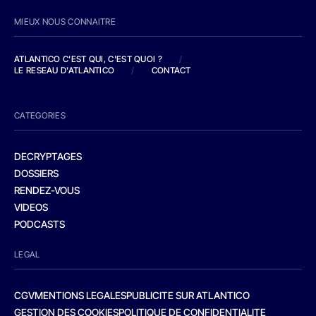
MIEUX NOUS CONNAITRE
ATLANTICO C'EST QUI, C'EST QUOI ?
/
LE RESEAU D'ATLANTICO
/
CONTACT
CATEGORIES
DECRYPTAGES
DOSSIERS
RENDEZ-VOUS
VIDEOS
PODCASTS
LEGAL
CGV
MENTIONS LEGALES
PUBLICITE SUR ATLANTICO
GESTION DES COOKIES
POLITIQUE DE CONFIDENTIALITE