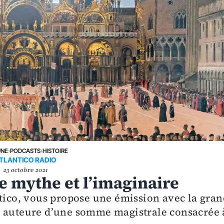
UNE
›
PODCASTS
›
HISTOIRE
TLANTICO RADIO
23 octobre 2021
 le mythe et l’imaginaire
ntico, vous propose une émission avec la gra
, auteure d’une somme magistrale consacrée 