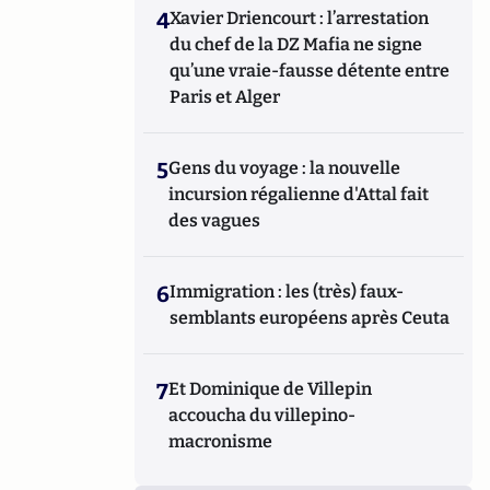
4
Xavier Driencourt : l’arrestation
du chef de la DZ Mafia ne signe
qu’une vraie-fausse détente entre
Paris et Alger
5
Gens du voyage : la nouvelle
incursion régalienne d'Attal fait
des vagues
6
Immigration : les (très) faux-
semblants européens après Ceuta
7
Et Dominique de Villepin
accoucha du villepino-
macronisme