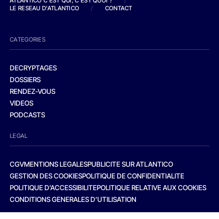
ATLANTICO C'EST QUI, C'EST QUOI ?
/
LE RESEAU D'ATLANTICO
/
CONTACT
CATEGORIES
DECRYPTAGES
DOSSIERS
RENDEZ-VOUS
VIDEOS
PODCASTS
LEGAL
CGV
MENTIONS LEGALES
PUBLICITE SUR ATLANTICO
GESTION DES COOKIES
POLITIQUE DE CONFIDENTIALITE
POLITIQUE D’ACCESSIBILITE
POLITIQUE RELATIVE AUX COOKIES
CONDITIONS GENERALES D’UTILISATION