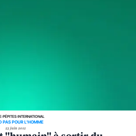
E
›
PÉPITES
›
INTERNATIONAL
 PAS POUR L'HOMME
23 juin 2012