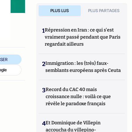
PLUS LUS
PLUS PARTAGES
1
Répression en Iran : ce qui s'est
vraiment passé pendant que Paris
regardait ailleurs
SER
2
Immigration : les (très) faux-
ogle
semblants européens après Ceuta
3
Record du CAC 40 mais
croissance nulle : voilà ce que
révèle le paradoxe français
4
Et Dominique de Villepin
accoucha du villepino-