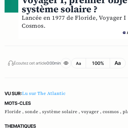
Voyager I, premier obje
système solaire ?
Lancée en 1977 de Floride, Voyager I 
Cosmos.
Aa
100%
Écoutez cet article
0:00min
Aa
Lu sur The Atlantic
VU SUR:
MOTS-CLES
Floride ,
sonde ,
système solaire ,
voyager ,
cosmos ,
pl
THEMATIQUES