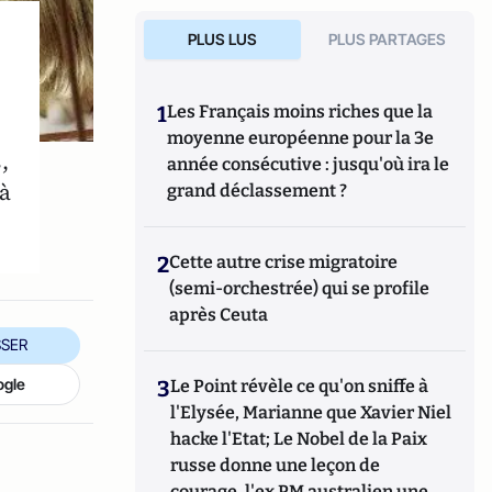
PLUS LUS
PLUS PARTAGES
1
Les Français moins riches que la
moyenne européenne pour la 3e
,
année consécutive : jusqu'où ira le
 à
grand déclassement ?
2
Cette autre crise migratoire
(semi-orchestrée) qui se profile
après Ceuta
SER
ogle
3
Le Point révèle ce qu'on sniffe à
l'Elysée, Marianne que Xavier Niel
hacke l'Etat; Le Nobel de la Paix
russe donne une leçon de
courage, l'ex PM australien une