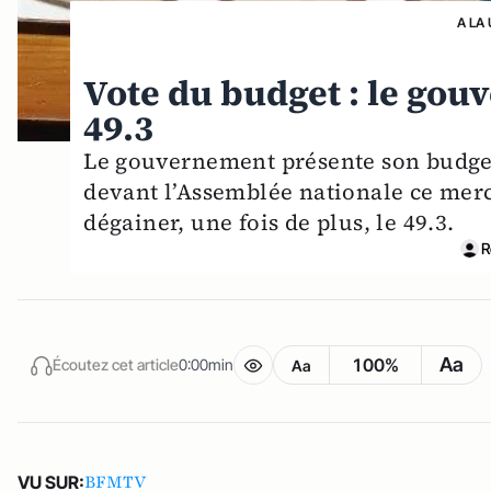
A LA
Vote du budget : le gou
49.3
Le gouvernement présente son budget
devant l’Assemblée nationale ce mercr
dégainer, une fois de plus, le 49.3.
R
Aa
100%
Écoutez cet article
0:00min
Aa
BFMTV
VU SUR: