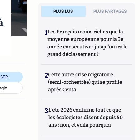
PLUS LUS
PLUS PARTAGES
à
1
Les Français moins riches que la
moyenne européenne pour la 3e
.
année consécutive : jusqu'où ira le
grand déclassement ?
2
Cette autre crise migratoire
SER
(semi-orchestrée) qui se profile
ogle
après Ceuta
3
L’été 2026 confirme tout ce que
les écologistes disent depuis 50
ans : non, et voilà pourquoi