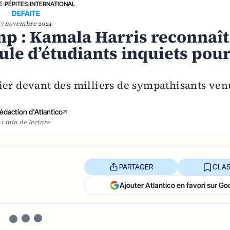
E
›
PÉPITES
›
INTERNATIONAL
DEFAITE
7 novembre 2024
mp : Kamala Harris reconnaît
oule d’étudiants inquiets pou
ier devant des milliers de sympathisants ven
édaction d'Atlantico
1 min de lecture
PARTAGER
CLAS
Ajouter Atlantico en favori sur Go