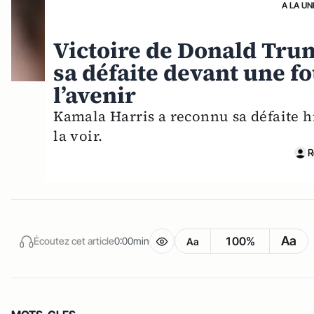
A LA UN
Victoire de Donald Tru
sa défaite devant une f
l’avenir
Kamala Harris a reconnu sa défaite h
la voir.
R
Aa
100%
Écoutez cet article
0:00min
Aa