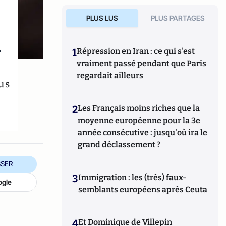
PLUS LUS
PLUS PARTAGES
r
1
Répression en Iran : ce qui s'est
vraiment passé pendant que Paris
regardait ailleurs
us
2
Les Français moins riches que la
moyenne européenne pour la 3e
année consécutive : jusqu'où ira le
grand déclassement ?
SER
3
Immigration : les (très) faux-
ogle
semblants européens après Ceuta
4
Et Dominique de Villepin