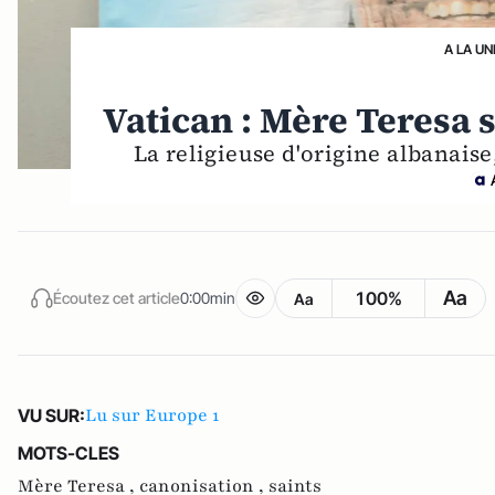
A LA UN
Vatican : Mère Teresa 
La religieuse d'origine albanaise,
Aa
100%
Écoutez cet article
0:00min
Aa
Lu sur Europe 1
VU SUR:
MOTS-CLES
Mère Teresa ,
canonisation ,
saints