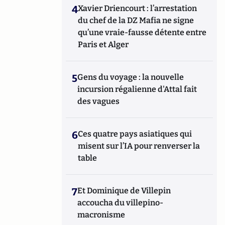
4
Xavier Driencourt : l’arrestation
du chef de la DZ Mafia ne signe
qu’une vraie-fausse détente entre
Paris et Alger
5
Gens du voyage : la nouvelle
incursion régalienne d'Attal fait
des vagues
6
Ces quatre pays asiatiques qui
misent sur l’IA pour renverser la
table
7
Et Dominique de Villepin
accoucha du villepino-
macronisme