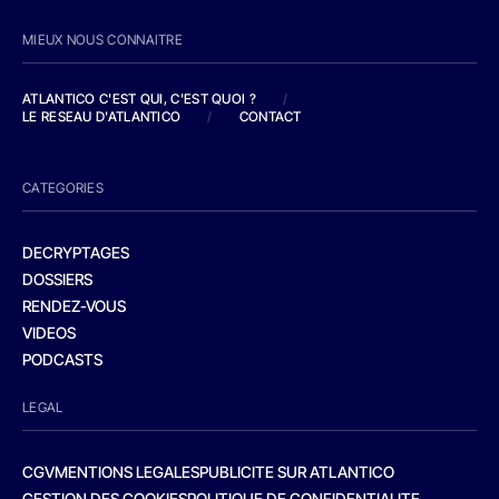
MIEUX NOUS CONNAITRE
ATLANTICO C'EST QUI, C'EST QUOI ?
/
LE RESEAU D'ATLANTICO
/
CONTACT
CATEGORIES
DECRYPTAGES
DOSSIERS
RENDEZ-VOUS
VIDEOS
PODCASTS
LEGAL
CGV
MENTIONS LEGALES
PUBLICITE SUR ATLANTICO
GESTION DES COOKIES
POLITIQUE DE CONFIDENTIALITE