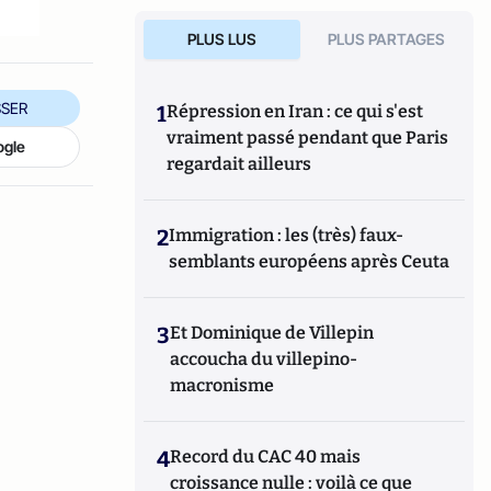
PLUS LUS
PLUS PARTAGES
SER
1
Répression en Iran : ce qui s'est
vraiment passé pendant que Paris
ogle
regardait ailleurs
2
Immigration : les (très) faux-
semblants européens après Ceuta
3
Et Dominique de Villepin
accoucha du villepino-
macronisme
4
Record du CAC 40 mais
croissance nulle : voilà ce que