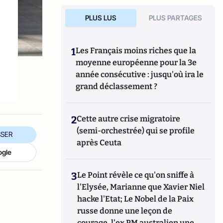
PLUS LUS
PLUS PARTAGES
1
Les Français moins riches que la
moyenne européenne pour la 3e
année consécutive : jusqu'où ira le
grand déclassement ?
2
Cette autre crise migratoire
(semi-orchestrée) qui se profile
SER
après Ceuta
ogle
3
Le Point révèle ce qu'on sniffe à
l'Elysée, Marianne que Xavier Niel
hacke l'Etat; Le Nobel de la Paix
russe donne une leçon de
courage, l'ex PM australien une