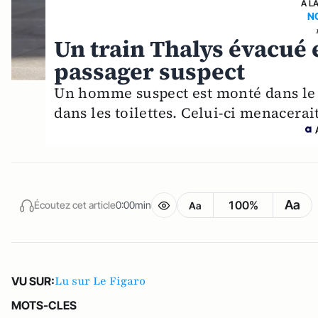
A L
N
Un train Thalys évacué 
passager suspect
Un homme suspect est monté dans le t
dans les toilettes. Celui-ci menacera
Aa
100%
Écoutez cet article
0:00min
Aa
Lu sur Le Figaro
VU SUR:
MOTS-CLES