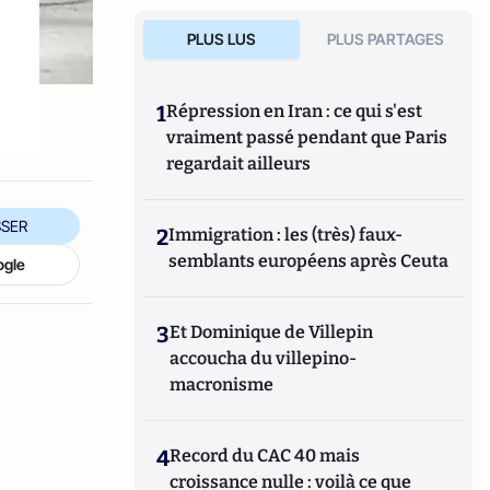
PLUS LUS
PLUS PARTAGES
1
Répression en Iran : ce qui s'est
vraiment passé pendant que Paris
regardait ailleurs
SER
2
Immigration : les (très) faux-
semblants européens après Ceuta
ogle
3
Et Dominique de Villepin
accoucha du villepino-
macronisme
4
Record du CAC 40 mais
croissance nulle : voilà ce que