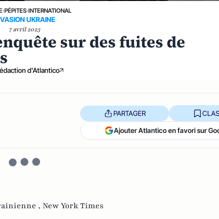
E
›
PÉPITES
›
INTERNATIONAL
NVASION UKRAINE
7 avril 2023
enquête sur des fuites de
s
édaction d'Atlantico
PARTAGER
CLAS
Ajouter Atlantico en favori sur Go
ainienne ,
New York Times