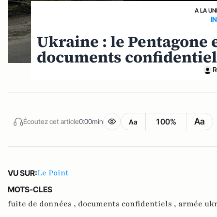
A LA UN
I
Ukraine : le Pentagone 
documents confidentiel
R
Aa
100%
Écoutez cet article
0:00min
Aa
Le Point
VU SUR:
MOTS-CLES
fuite de données ,
documents confidentiels ,
armée ukr