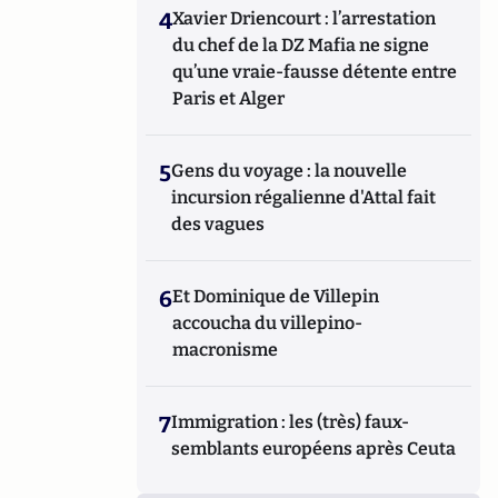
4
Xavier Driencourt : l’arrestation
du chef de la DZ Mafia ne signe
qu’une vraie-fausse détente entre
Paris et Alger
5
Gens du voyage : la nouvelle
incursion régalienne d'Attal fait
des vagues
6
Et Dominique de Villepin
accoucha du villepino-
macronisme
7
Immigration : les (très) faux-
semblants européens après Ceuta