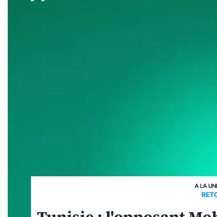
A LA UN
RET