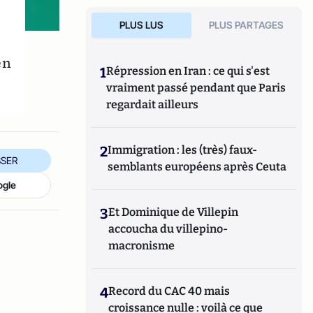
PLUS LUS
PLUS PARTAGES
en
1
Répression en Iran : ce qui s'est
vraiment passé pendant que Paris
regardait ailleurs
2
Immigration : les (très) faux-
SER
semblants européens après Ceuta
ogle
3
Et Dominique de Villepin
accoucha du villepino-
macronisme
4
Record du CAC 40 mais
croissance nulle : voilà ce que