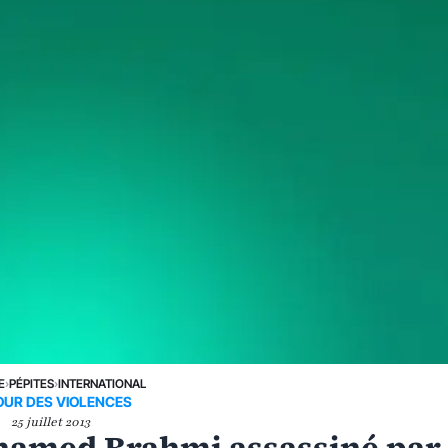
E
›
PÉPITES
›
INTERNATIONAL
OUR DES VIOLENCES
25 juillet 2013