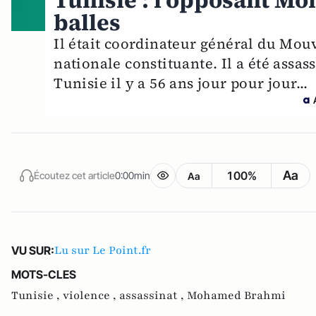
Tunisie : l'opposant M
balles
Il était coordinateur général du Mo
nationale constituante. Il a été assa
Tunisie il y a 56 ans jour pour jour...
Aa
100%
Écoutez cet article
0:00min
Aa
Lu sur Le Point.fr
VU SUR:
MOTS-CLES
Tunisie ,
violence ,
assassinat ,
Mohamed Brahmi