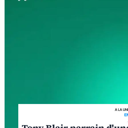
A LA UN
E