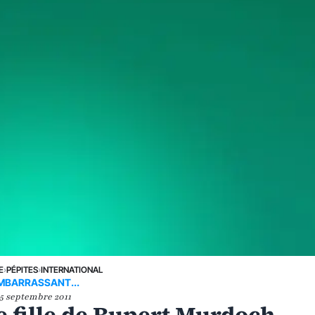
E
›
PÉPITES
›
INTERNATIONAL
MBARRASSANT...
5 septembre 2011