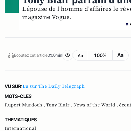
Tony Blair parrain d'un
L'épouse de l'homme d'affaires le rév
magazine Vogue.
Aa
100%
Écoutez cet article
0:00min
Aa
Lu sur The Daily Telegraph
VU SUR:
MOTS-CLES
Rupert Murdoch ,
Tony Blair ,
News of the World ,
écou
THEMATIQUES
International