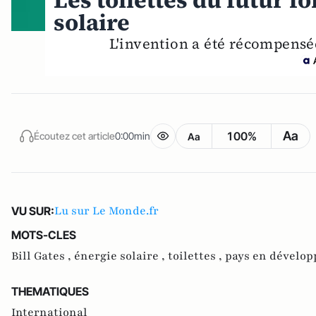
Les toilettes du futur f
solaire
L'invention a été récompensée
Aa
100%
Écoutez cet article
0:00min
Aa
Lu sur Le Monde.fr
VU SUR:
MOTS-CLES
Bill Gates ,
énergie solaire ,
toilettes ,
pays en dévelo
THEMATIQUES
International