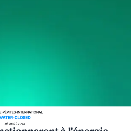
E
›
PÉPITES
›
INTERNATIONAL
WATER-CLOSED
16 août 2012