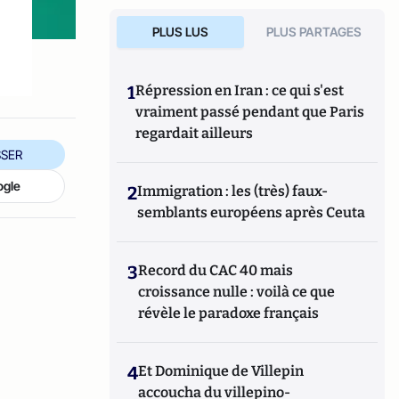
PLUS LUS
PLUS PARTAGES
1
Répression en Iran : ce qui s'est
vraiment passé pendant que Paris
regardait ailleurs
SER
ogle
2
Immigration : les (très) faux-
semblants européens après Ceuta
3
Record du CAC 40 mais
croissance nulle : voilà ce que
révèle le paradoxe français
4
Et Dominique de Villepin
accoucha du villepino-