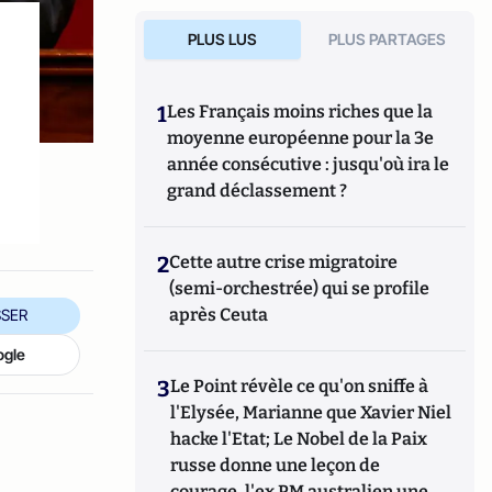
PLUS LUS
PLUS PARTAGES
1
Les Français moins riches que la
moyenne européenne pour la 3e
année consécutive : jusqu'où ira le
grand déclassement ?
2
Cette autre crise migratoire
(semi-orchestrée) qui se profile
après Ceuta
SER
ogle
3
Le Point révèle ce qu'on sniffe à
l'Elysée, Marianne que Xavier Niel
hacke l'Etat; Le Nobel de la Paix
russe donne une leçon de
courage, l'ex PM australien une