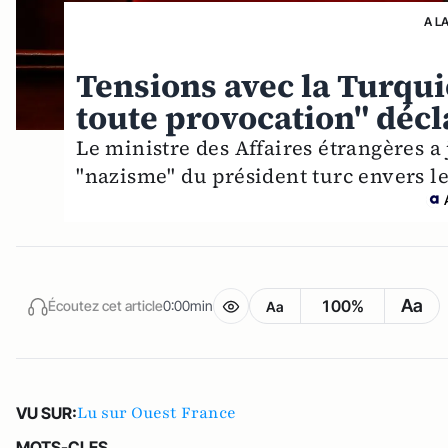
A L
Tensions avec la Turqui
toute provocation" décl
Le ministre des Affaires étrangères a
"nazisme" du président turc envers le
Aa
100%
Écoutez cet article
0:00min
Aa
Lu sur Ouest France
VU SUR:
MOTS-CLES