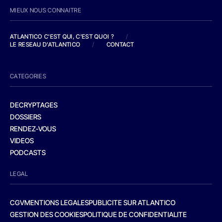
MIEUX NOUS CONNAITRE
ATLANTICO C'EST QUI, C'EST QUOI ?
/
LE RESEAU D'ATLANTICO
/
CONTACT
CATEGORIES
DECRYPTAGES
DOSSIERS
RENDEZ-VOUS
VIDEOS
PODCASTS
LEGAL
CGV
MENTIONS LEGALES
PUBLICITE SUR ATLANTICO
GESTION DES COOKIES
POLITIQUE DE CONFIDENTIALITE