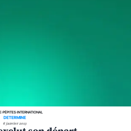
E
›
PÉPITES
›
INTERNATIONAL
DETERMINE
6 janvier 2013